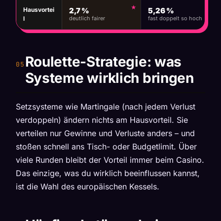
Hausvortei
2,7 %
5,26 %
l
deutlich fairer
fast doppelt so hoch
Roulette-Strategie: was
Systeme wirklich bringen
Setzsysteme wie Martingale (nach jedem Verlust
verdoppeln) ändern nichts am Hausvorteil. Sie
verteilen nur Gewinne und Verluste anders – und
stoßen schnell ans Tisch- oder Budgetlimit. Über
viele Runden bleibt der Vorteil immer beim Casino.
Das einzige, was du wirklich beeinflussen kannst,
ist die Wahl des europäischen Kessels.