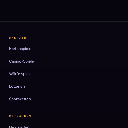
MAGAZIN
Kartenspiele
Casino-Spiele
Würfelspiele
Lotterien
Sportwetten
MITMACHEN
Newsletter