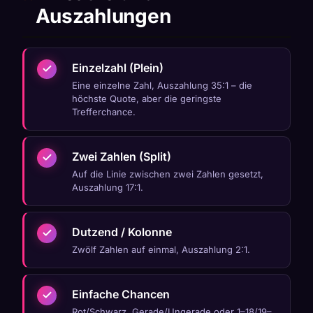
Auszahlungen
Einzelzahl (Plein)
Eine einzelne Zahl, Auszahlung 35:1 – die
höchste Quote, aber die geringste
Trefferchance.
Zwei Zahlen (Split)
Auf die Linie zwischen zwei Zahlen gesetzt,
Auszahlung 17:1.
Dutzend / Kolonne
Zwölf Zahlen auf einmal, Auszahlung 2:1.
Einfache Chancen
Rot/Schwarz, Gerade/Ungerade oder 1–18/19–