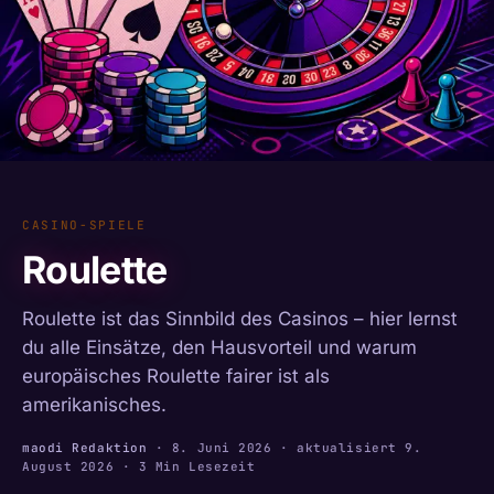
CASINO-SPIELE
Roulette
Roulette ist das Sinnbild des Casinos – hier lernst
du alle Einsätze, den Hausvorteil und warum
europäisches Roulette fairer ist als
amerikanisches.
maodi Redaktion
·
8. Juni 2026
· aktualisiert
9.
August 2026
· 3 Min Lesezeit