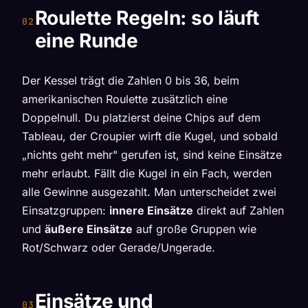
Roulette Regeln: so läuft
eine Runde
Der Kessel trägt die Zahlen 0 bis 36, beim
amerikanischen Roulette zusätzlich eine
Doppelnull. Du platzierst deine Chips auf dem
Tableau, der Croupier wirft die Kugel, und sobald
„nichts geht mehr" gerufen ist, sind keine Einsätze
mehr erlaubt. Fällt die Kugel in ein Fach, werden
alle Gewinne ausgezahlt. Man unterscheidet zwei
Einsatzgruppen:
innere Einsätze
direkt auf Zahlen
und
äußere Einsätze
auf große Gruppen wie
Rot/Schwarz oder Gerade/Ungerade.
Einsätze und