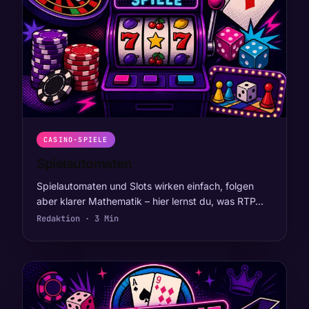
CASINO-SPIELE
Spielautomaten
Spielautomaten und Slots wirken einfach, folgen
aber klarer Mathematik – hier lernst du, was RTP…
Redaktion · 3 Min