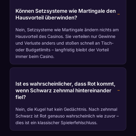
Können Setzsysteme wie Martingale den
Hausvorteil überwinden?
Nein, Setzsysteme wie Martingale ändern nichts am
Hausvorteil des Casinos. Sie verteilen nur Gewinne
und Verluste anders und stoßen schnell an Tisch-
oder Budgetlimits – langfristig bleibt der Vorteil
immer beim Casino.
Ist es wahrscheinlicher, dass Rot kommt,
wenn Schwarz zehnmal hintereinander
fiel?
Nein, die Kugel hat kein Gedächtnis. Nach zehnmal
Schwarz ist Rot genauso wahrscheinlich wie zuvor –
dies ist ein klassischer Spielerfehlschluss.