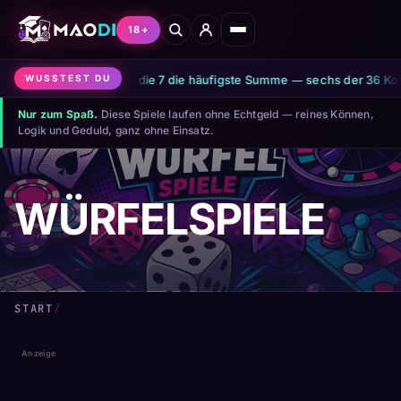
18+
●
Mit zwei Würfeln ist die 7 die häufigste Summe — sechs der 36 Kombi
WUSSTEST DU
Nur zum Spaß.
Diese Spiele laufen ohne Echtgeld — reines Können,
Logik und Geduld, ganz ohne Einsatz.
WÜRFELSPIELE
START
/
WÜRFELSPIELE
Anzeige