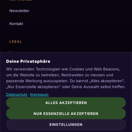
Newsletter
Kontakt
LEGAL
Impressum
Deine Privatsphäre
Datenschutz
Wir verwenden Technologien wie Cookies und Web Beacons,
um die Website zu betreiben, Reichweiten zu messen und
Cookie-Einstellungen
passende Werbung auszuspielen. Du kannst „Alles akzeptieren",
„Nur Essenzielle akzeptieren" oder Deine Auswahl selbst treffen.
Datenschutz
·
Impressum
ALLES AKZEPTIEREN
© 2026 maodi. Dein Magazin für Spielregeln,
NUR ESSENZIELLE AKZEPTIEREN
Kartenspiele, Casino-Spiele und
Wettstrategien — verständlich erklärt
EINSTELLUNGEN