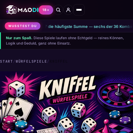
18+
wei Würfeln ist die 7 die häufigste Summe — sechs der 36 Kombination
WUSSTEST DU
Nur zum Spaß.
Diese Spiele laufen ohne Echtgeld — reines Können,
Logik und Geduld, ganz ohne Einsatz.
START
/
WÜRFELSPIELE
/
KNIFFEL