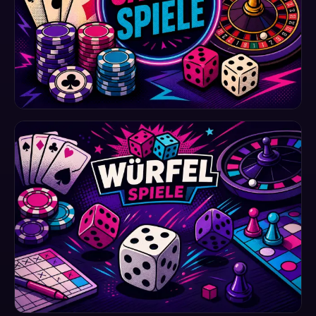
CASINO-SPIELE
Casino-Spiele: Regeln & Strategie verständlich
erklärt