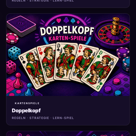
REGELN · STRATEGIE · LERN-SPIEL
KARTENSPIELE
Doppelkopf
REGELN · STRATEGIE · LERN-SPIEL