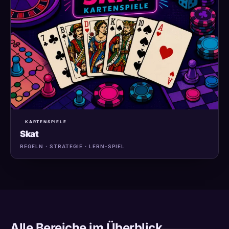
KARTENSPIELE
Skat
REGELN · STRATEGIE · LERN-SPIEL
Alle Bereiche im Überblick