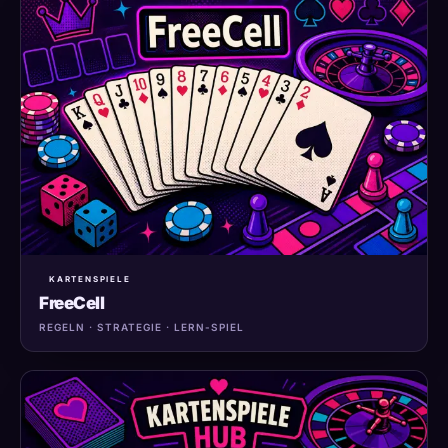
KARTENSPIELE
FreeCell
REGELN · STRATEGIE · LERN-SPIEL