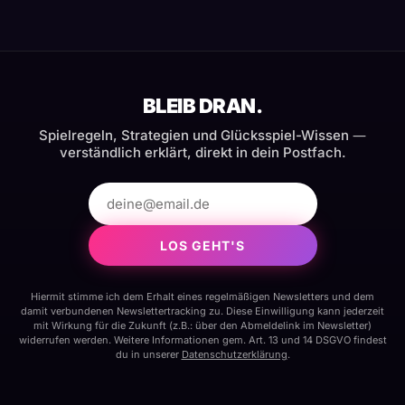
WÜRFELSPIELE
Würfelspiele: Regeln & Strategie verständlich
erklärt
BLEIB DRAN.
Spielregeln, Strategien und Glücksspiel-Wissen —
verständlich erklärt, direkt in dein Postfach.
LOS GEHT'S
Hiermit stimme ich dem Erhalt eines regelmäßigen Newsletters und dem
damit verbundenen Newslettertracking zu. Diese Einwilligung kann jederzeit
mit Wirkung für die Zukunft (z.B.: über den Abmeldelink im Newsletter)
widerrufen werden. Weitere Informationen gem. Art. 13 und 14 DSGVO findest
du in unserer
Datenschutzerklärung
.