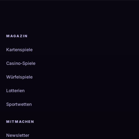
MAGAZIN
Kartenspiele
Casino-Spiele
Würfelspiele
Lotterien
Sportwetten
MITMACHEN
Newsletter