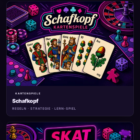
KARTENSPIELE
Schafkopf
REGELN · STRATEGIE · LERN-SPIEL