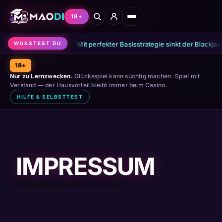
18+
 Unterschied.
●
Mit perfekter Basisstrategie sinkt der Blackjack
WUSSTEST DU
18+
Nur zu Lernzwecken.
Glücksspiel kann süchtig machen. Spiel mit
Verstand — der Hausvorteil bleibt immer beim Casino.
HILFE & SELBSTTEST
IMPRESSUM
Angaben gemäß § 5 DDG