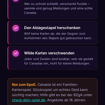
Wer zu schnell schließt, verschenkt Punkte –
sammle erst genug Meldungen und eine echte
Canasta.
Den Ablagestapel herschenken
Wirf keine Karten ab, die der Gegner zum
Aufnehmen des Stapels gut gebrauchen kann.
Wilde Karten verschwenden
Joker und Zweien sind kostbar; setz sie gezielt
für Canastas ein, nicht für kleine Meldungen.
Nur zum Spaß.
Canasta ist ein Familien-
Kartenspiel. Glücksspiel um echtes Geld kann
süchtig machen; Hilfe gibt es bei der BZgA unter
check-dein-spiel.de
. Angebote ab 18 Jahren.