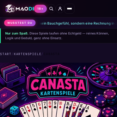
18+
●
Pot Odds sind kein Bauchgefühl, sondern eine Rechnung in zwei Sc
WUSSTEST DU
Nur zum Spaß.
Diese Spiele laufen ohne Echtgeld — reines Können,
Logik und Geduld, ganz ohne Einsatz.
START
/
KARTENSPIELE
/
CANASTA