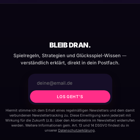
BLEIB DRAN.
Spielregeln, Strategien und Glücksspiel-Wissen —
verständlich erklärt, direkt in dein Postfach.
LOS GEHT'S
Hiermit stimme ich dem Erhalt eines regelmäßigen Newsletters und dem damit
verbundenen Newslettertracking zu. Diese Einwilligung kann jederzeit mit
Wirkung für die Zukunft (z.B.: über den Abmeldelink im Newsletter) widerrufen
werden. Weitere Informationen gem. Art. 13 und 14 DSGVO findest du in
unserer
Datenschutzerklärung
.