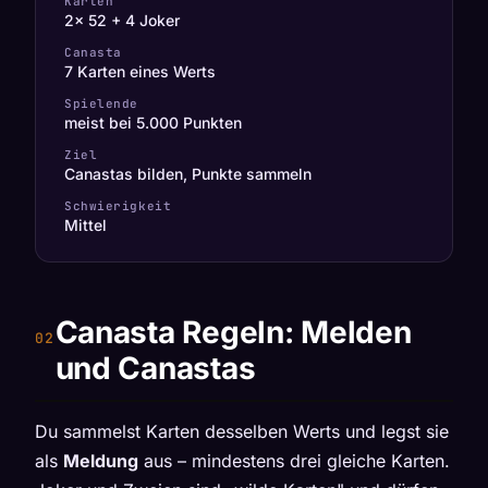
Karten
2× 52 + 4 Joker
Canasta
7 Karten eines Werts
Spielende
meist bei 5.000 Punkten
Ziel
Canastas bilden, Punkte sammeln
Schwierigkeit
Mittel
Canasta Regeln: Melden
und Canastas
Du sammelst Karten desselben Werts und legst sie
als
Meldung
aus – mindestens drei gleiche Karten.