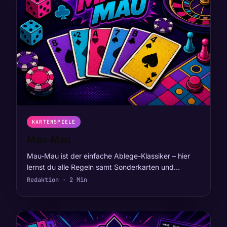
KARTENSPIELE
Mau-Mau
Mau-Mau ist der einfache Ablege-Klassiker – hier
lernst du alle Regeln samt Sonderkarten und…
Redaktion · 2 Min