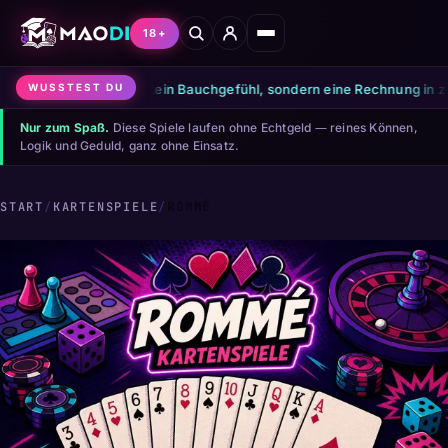
18+
●
Pot Odds sind kein Bauchgefühl, sondern eine Rechnung in zwei Sc
WUSSTEST DU
Nur zum Spaß.
Diese Spiele laufen ohne Echtgeld — reines Können,
Logik und Geduld, ganz ohne Einsatz.
START
/
KARTENSPIELE
/
ROMMÉ