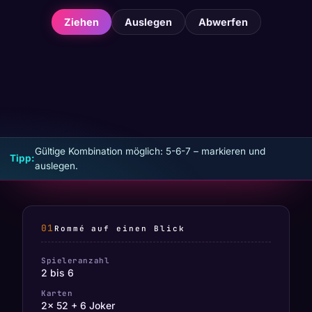
♥
♥
♥
♥
♦
♦
♦
♣
♣
♣
♠
♠
♠
5
6
7
A
4
7
8
5
10
A
2
8
K
♥
♥
♥
♥
♦
♦
♦
♣
♣
♣
♠
♠
♠
Ziehen
Auslegen
Abwerfen
Gültige Kombination möglich: 5-6-7 – markieren und
Tipp:
auslegen.
Rommé auf einen Blick
Spieleranzahl
2 bis 6
Karten
2× 52 + 6 Joker