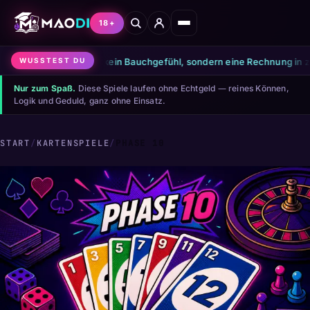
18+
●
Pot Odds sind kein Bauchgefühl, sondern eine Rechnung in zwei Sc
WUSSTEST DU
Nur zum Spaß.
Diese Spiele laufen ohne Echtgeld — reines Können,
Logik und Geduld, ganz ohne Einsatz.
START
/
KARTENSPIELE
/
PHASE 10