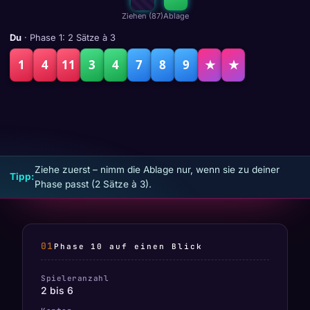
Ziehen (87)
Ablage
Du
· Phase 1: 2 Sätze à 3
1
4
11
3
4
7
8
9
★
★
Ziehe zuerst – nimm die Ablage nur, wenn sie zu deiner
Tipp:
Phase passt (2 Sätze à 3).
Phase 10 auf einen Blick
Spieleranzahl
2 bis 6