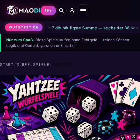
18+
it zwei Würfeln ist die 7 die häufigste Summe — sechs der 36 Kombina
WUSSTEST DU
Nur zum Spaß.
Diese Spiele laufen ohne Echtgeld — reines Können,
Logik und Geduld, ganz ohne Einsatz.
START
/
WÜRFELSPIELE
/
YAHTZEE