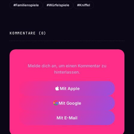
#Familienspiele
#Würfelspiele
#Kniffel
KOMMENTARE (0)
Melde dich an, um einen Kommentar zu
hinterlassen.
Mit Apple
Mit Google
Mit E-Mail