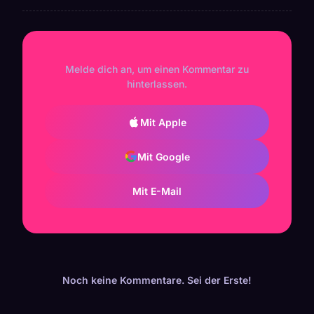
Melde dich an, um einen Kommentar zu
hinterlassen.
Mit Apple
Mit Google
Mit E-Mail
Noch keine Kommentare. Sei der Erste!