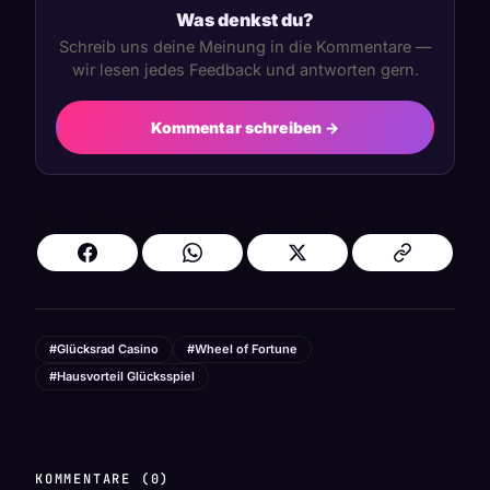
Was denkst du?
Schreib uns deine Meinung in die Kommentare —
wir lesen jedes Feedback und antworten gern.
Kommentar schreiben →
Hat dir dieser Artikel gefallen? Teile ihn:
#Glücksrad Casino
#Wheel of Fortune
#Hausvorteil Glücksspiel
KOMMENTARE (0)