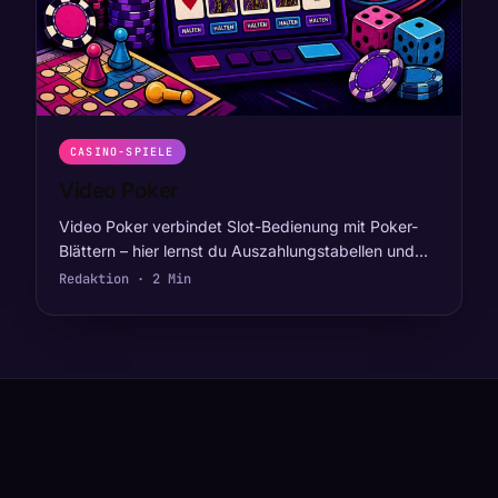
CASINO-SPIELE
Video Poker
Video Poker verbindet Slot-Bedienung mit Poker-
Blättern – hier lernst du Auszahlungstabellen und…
Redaktion · 2 Min