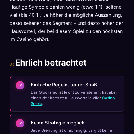
Häufige Symbole zahlen wenig (etwa 1:1), seltene
viel (bis 40:1). Je höher die mögliche Auszahlung,
desto seltener das Segment – und desto höher der
Hausvorteil, der bei diesem Spiel zu den höchsten
im Casino gehört.
Ehrlich betrachtet
Einfache Regeln, teurer Spaß
Das Glücksrad ist leicht zu verstehen, hat aber
einen der höchsten Hausvorteile aller
Casino-
Spiele
.
Keine Strategie möglich
Jede Drehung ist unabhängig. Es gibt keine