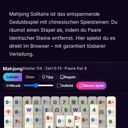
Mahjong Solitaire ist das entspannende
Geduldsspiel mit chinesischen Spielsteinen: Du
räumst einen Stapel ab, indem du Paare
identischer Steine entfernst. Hier spielst du es
direkt im Browser – mit garantiert lösbarer
Verteilung.
Mahjong
Steine 114 · Zeit 0:16 · Paare frei 8
Lernen
Üben
Tipp
Regeln
Musik
Vollbild
Neues Spiel
9
8
4
白
7
O
7
發
6
4
4
4
○
○
⫶
○
⫶
⫶
⫶
萬
萬
W
9
3
白
5
W
4
4
○
○
⫶
⫶
⫶
中
8
2
7
N
9
9
4
2
2
白
9
○
⫶
○
⫶
萬
萬
⫶
○
○
8
2
5
2
萬
⫶
萬
萬
8
9
3
9
W
8
8
9
9
9
○
○
⫶
⫶
○
萬
○
6
7
4
1
6
6
3
4
8
W
8
9
○
⫶
○
萬
⫶
萬
⫶
萬
○
萬
⫶
○
⫶
4
6
5
8
⫶
○
⫶
⫶