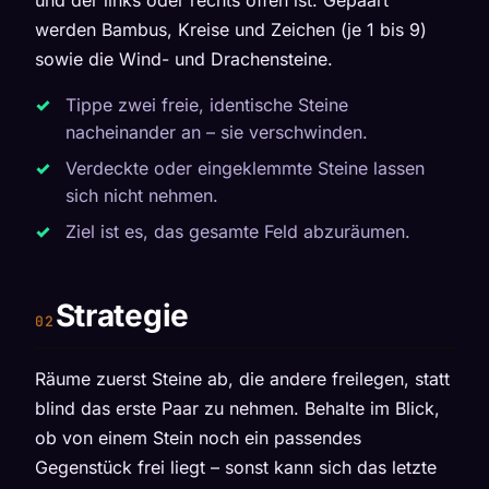
und der links oder rechts offen ist. Gepaart
werden Bambus, Kreise und Zeichen (je 1 bis 9)
sowie die Wind- und Drachensteine.
Tippe zwei freie, identische Steine
nacheinander an – sie verschwinden.
Verdeckte oder eingeklemmte Steine lassen
sich nicht nehmen.
Ziel ist es, das gesamte Feld abzuräumen.
Strategie
Räume zuerst Steine ab, die andere freilegen, statt
blind das erste Paar zu nehmen. Behalte im Blick,
ob von einem Stein noch ein passendes
Gegenstück frei liegt – sonst kann sich das letzte