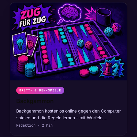
BRETT- & DENKSPIELE
Backgammon
Backgammon kostenlos online gegen den Computer
spielen und die Regeln lernen – mit Würfeln,…
Redaktion · 2 Min