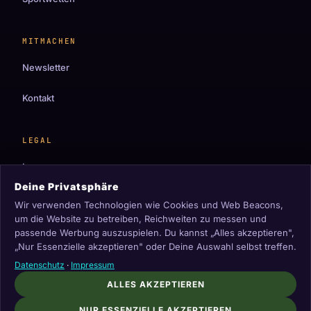
MITMACHEN
Newsletter
Kontakt
LEGAL
Impressum
Deine Privatsphäre
Datenschutz
Wir verwenden Technologien wie Cookies und Web Beacons,
um die Website zu betreiben, Reichweiten zu messen und
Cookie-Einstellungen
passende Werbung auszuspielen. Du kannst „Alles akzeptieren",
„Nur Essenzielle akzeptieren" oder Deine Auswahl selbst treffen.
Datenschutz
·
Impressum
ALLES AKZEPTIEREN
© 2026 maodi. Dein Magazin für Spielregeln,
NUR ESSENZIELLE AKZEPTIEREN