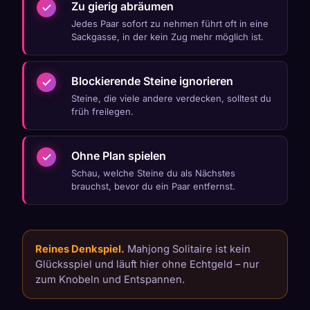
Zu gierig abräumen
Jedes Paar sofort zu nehmen führt oft in eine
Sackgasse, in der kein Zug mehr möglich ist.
Blockierende Steine ignorieren
Steine, die viele andere verdecken, solltest du
früh freilegen.
Ohne Plan spielen
Schau, welche Steine du als Nächstes
brauchst, bevor du ein Paar entfernst.
Reines Denkspiel.
Mahjong Solitaire ist kein
Glücksspiel und läuft hier ohne Echtgeld – nur
zum Knobeln und Entspannen.