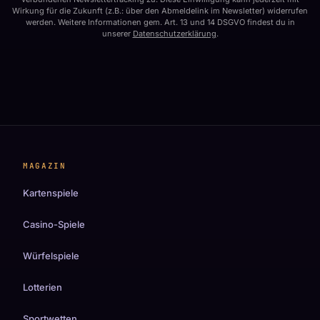
Wirkung für die Zukunft (z.B.: über den Abmeldelink im Newsletter) widerrufen
werden. Weitere Informationen gem. Art. 13 und 14 DSGVO findest du in
unserer
Datenschutzerklärung
.
MAGAZIN
Kartenspiele
Casino-Spiele
Würfelspiele
Lotterien
Sportwetten