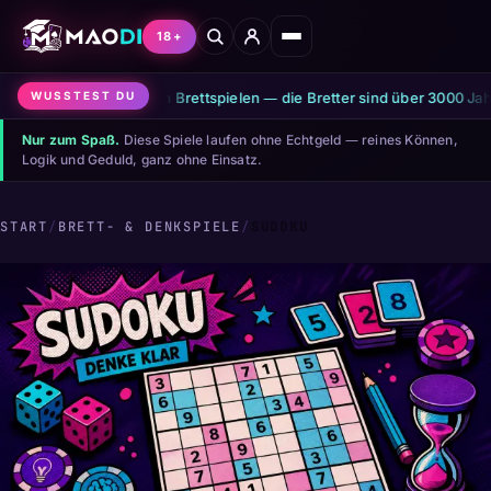
18+
lt zu den ältesten Brettspielen — die Bretter sind über 3000 Jahre alt.
WUSSTEST DU
Nur zum Spaß.
Diese Spiele laufen ohne Echtgeld — reines Können,
Logik und Geduld, ganz ohne Einsatz.
START
/
BRETT- & DENKSPIELE
/
SUDOKU