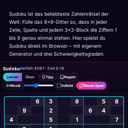
Sudoku ist das beliebteste Zahlenrätsel der
Welt: Fülle das 9×9-Gitter so, dass in jeder
Zeile, Spalte und jedem 3×3-Block die Ziffern 1
bis 9 genau einmal stehen. Hier spielst du
Sudoku direkt im Browser – mit eigenem
Generator und drei Schwierigkeitsgraden.
Sudoku
Gefüllt 41/81 · Zeit 0:15
Lernen
Üben
Tipp
Regeln
Musik
Vollbild
Neues Spiel
6
3
9
5
8
9
2
6
4
4
5
1
7