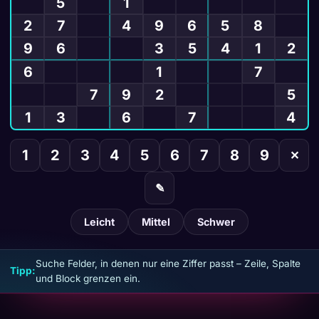
5
1
2
7
4
9
6
5
8
9
6
3
5
4
1
2
6
1
7
7
9
2
5
1
3
6
7
4
1
2
3
4
5
6
7
8
9
✕
✎
Leicht
Mittel
Schwer
Suche Felder, in denen nur eine Ziffer passt – Zeile, Spalte
Tipp:
und Block grenzen ein.