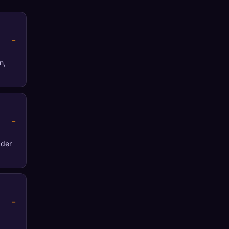
n,
 der