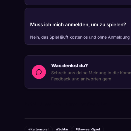
Muss ich mich anmelden, um zu spielen?
Nein, das Spiel läuft kostenlos und ohne Anmeldung 
Was denkst du?
Schreib uns deine Meinung in die Komm
Feedback und antworten gern.
Hat dir dieser Artikel gefallen? Teile ihn:
#Kartenspiel
#Solitär
#Browser-Spiel