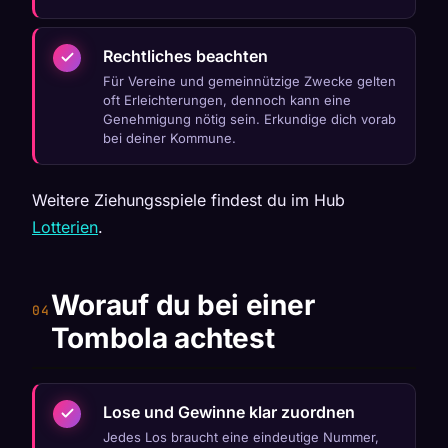
Rechtliches beachten
Für Vereine und gemeinnützige Zwecke gelten
oft Erleichterungen, dennoch kann eine
Genehmigung nötig sein. Erkundige dich vorab
bei deiner Kommune.
Weitere Ziehungsspiele findest du im Hub
Lotterien
.
Worauf du bei einer
Tombola achtest
Lose und Gewinne klar zuordnen
Jedes Los braucht eine eindeutige Nummer,