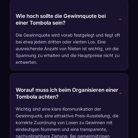
Wie hoch sollte die Gewinnquote bei
einer Tombola sein?
Die Gewinnquote wird vorab festgelegt und liegt oft
bei etwa jedem dritten oder vierten Los. Eine
ausreichende Anzahl von Nieten ist wichtig, um die
Spannung zu erhalten und die Hauptpreise nicht zu
entwerten.
Worauf muss ich beim Organisieren einer
Tombola achten?
Wichtig sind eine klare Kommunikation der
Gewinnquote, eine attraktive Preis-Ausstellung, die
korrekte Zuordnung von Losen zu Gewinnen mit
eindeutigen Nummern und eine transparente,
nachvollziehbare Ziehung. Bei gemeinnützigen