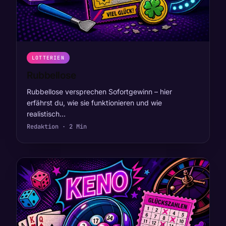
LOTTERIEN
Rubbellose
Rubbellose versprechen Sofortgewinn – hier
erfährst du, wie sie funktionieren und wie
realistisch…
Redaktion · 2 Min