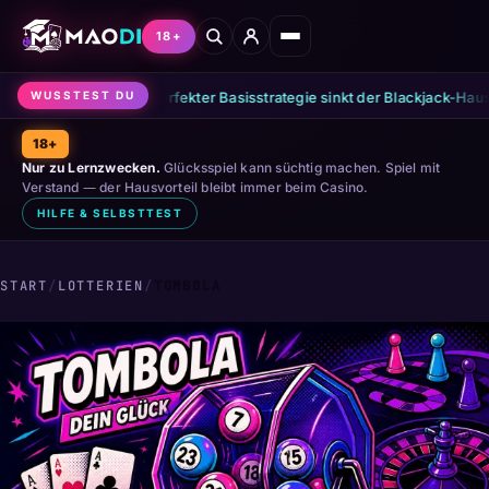
18+
ied.
●
Mit perfekter Basisstrategie sinkt der Blackjack-Hausvorte
WUSSTEST DU
18+
Nur zu Lernzwecken.
Glücksspiel kann süchtig machen. Spiel mit
Verstand — der Hausvorteil bleibt immer beim Casino.
HILFE & SELBSTTEST
START
/
LOTTERIEN
/
TOMBOLA