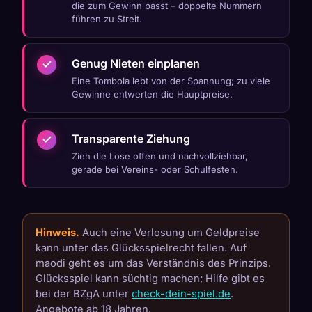
die zum Gewinn passt – doppelte Nummern
führen zu Streit.
Genug Nieten einplanen
Eine Tombola lebt von der Spannung; zu viele
Gewinne entwerten die Hauptpreise.
Transparente Ziehung
Zieh die Lose offen und nachvollziehbar,
gerade bei Vereins- oder Schulfesten.
Hinweis.
Auch eine Verlosung um Geldpreise
kann unter das Glücksspielrecht fallen. Auf
maodi geht es um das Verständnis des Prinzips.
Glücksspiel kann süchtig machen; Hilfe gibt es
bei der BZgA unter
check-dein-spiel.de
.
Angebote ab 18 Jahren.