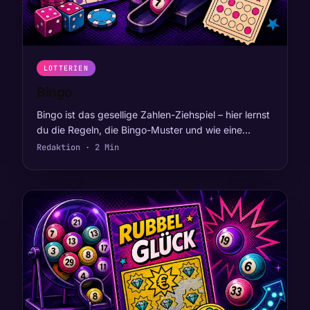
LOTTERIEN
Bingo
Bingo ist das gesellige Zahlen-Ziehspiel – hier lernst
du die Regeln, die Bingo-Muster und wie eine…
Redaktion · 2 Min