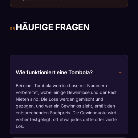
HÄUFIGE FRAGEN
Wie funktioniert eine Tombola?
Bei einer Tombola werden Lose mit Nummern
vorbereitet, wobei einige Gewinnlose und der Rest
Nieten sind. Die Lose werden gemischt und
gezogen, und wer ein Gewinnlos zieht, erhält den
entsprechenden Sachpreis. Die Gewinnquote wird
vorher festgelegt, oft etwa jedes dritte oder vierte
Los.