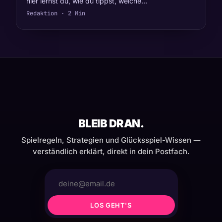
hier lernst du, wie du tippst, welche…
Redaktion · 2 Min
BLEIB DRAN.
Spielregeln, Strategien und Glücksspiel-Wissen —
verständlich erklärt, direkt in dein Postfach.
LOS GEHT'S