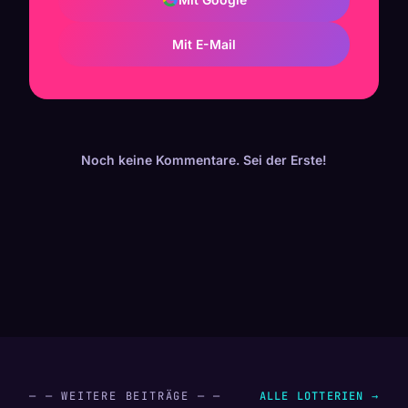
Mit E-Mail
Noch keine Kommentare. Sei der Erste!
— — WEITERE BEITRÄGE — —
ALLE LOTTERIEN →