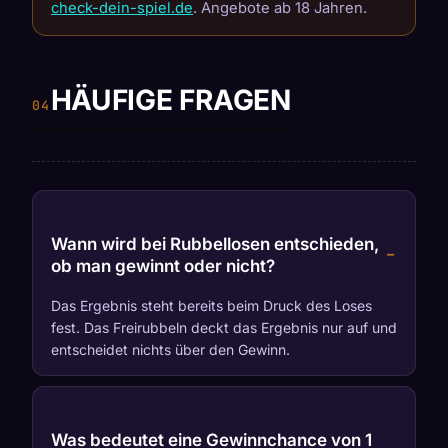
check-dein-spiel.de
. Angebote ab 18 Jahren.
HÄUFIGE FRAGEN
Wann wird bei Rubbellosen entschieden,
ob man gewinnt oder nicht?
Das Ergebnis steht bereits beim Druck des Loses
fest. Das Freirubbeln deckt das Ergebnis nur auf und
entscheidet nichts über den Gewinn.
Was bedeutet eine Gewinnchance von 1