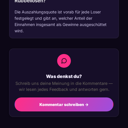
Rubbellosen?
Die Auszahlungsquote ist vorab für jede Loser
festgelegt und gibt an, welcher Anteil der
Einnahmen insgesamt als Gewinne ausgeschüttet
wird.
Was denkst du?
Schreib uns deine Meinung in die Kommentare —
wir lesen jedes Feedback und antworten gern.
Kommentar schreiben →