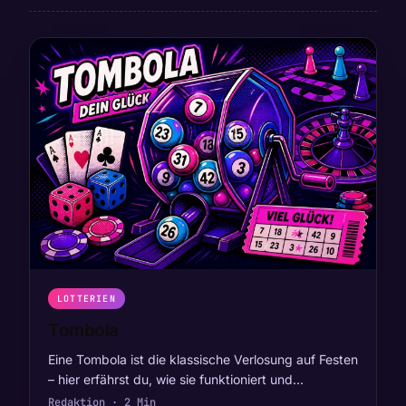
LOTTERIEN
Tombola
Eine Tombola ist die klassische Verlosung auf Festen
– hier erfährst du, wie sie funktioniert und…
Redaktion · 2 Min