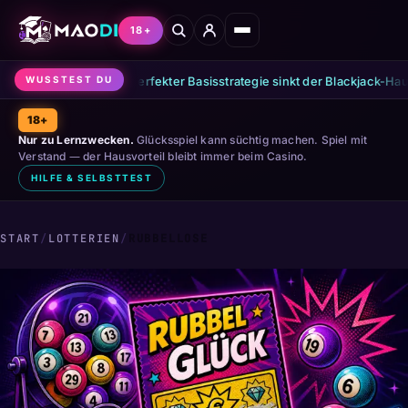
18+
ied.
●
Mit perfekter Basisstrategie sinkt der Blackjack-Hausvorte
WUSSTEST DU
18+
Nur zu Lernzwecken.
Glücksspiel kann süchtig machen. Spiel mit
Verstand — der Hausvorteil bleibt immer beim Casino.
HILFE & SELBSTTEST
START
/
LOTTERIEN
/
RUBBELLOSE